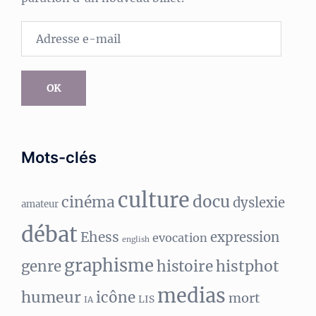
Adresse
e-
mail
OK
Mots-clés
culture
docu
cinéma
dyslexie
amateur
débat
Ehess
expression
evocation
english
graphisme
histphot
genre
histoire
medias
humeur
icône
mort
LIS
IA