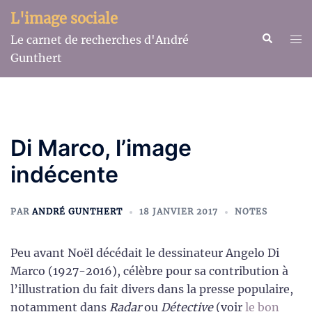
Aller
L'image sociale
au
Recherche
Ouv
Le carnet de recherches d'André
contenu
le
Gunthert
me
Di Marco, l’image
indécente
PAR
ANDRÉ GUNTHERT
18 JANVIER 2017
NOTES
Peu avant Noël décédait le dessinateur Angelo Di
Marco (1927-2016), célèbre pour sa contribution à
l’illustration du fait divers dans la presse populaire,
notamment dans
Radar
ou
Détective
(voir
le bon