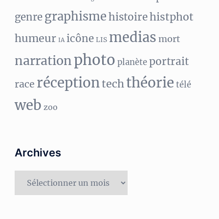
graphisme
histphot
genre
histoire
medias
humeur
icône
mort
LIS
IA
photo
narration
portrait
planète
réception
théorie
tech
race
télé
web
zoo
Archives
Archives