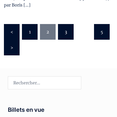
par Boris […]
Pagination
<
1
2
3
…
5
des
publications
>
Rechercher :
Billets en vue