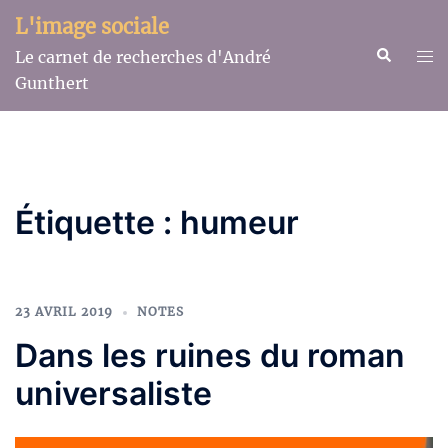
Aller
L'image sociale
au
Recherche
Ouv
Le carnet de recherches d'André
contenu
le
Gunthert
me
Étiquette :
humeur
23 AVRIL 2019
NOTES
Dans les ruines du roman
universaliste