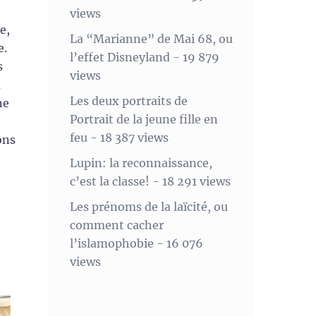
views
e,
La “Marianne” de Mai 68, ou
e.
l’effet Disneyland
- 19 879
s
views
à
Les deux portraits de
ne
Portrait de la jeune fille en
feu
- 18 387 views
ons
Lupin: la reconnaissance,
c’est la classe!
- 18 291 views
Les prénoms de la laïcité, ou
comment cacher
l’islamophobie
- 16 076
views