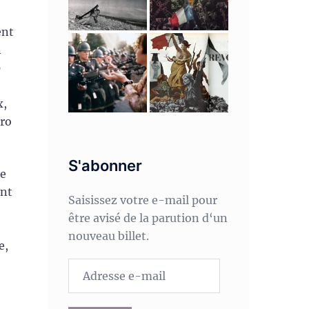
ent
n
p
x,
éro
S'abonner
se
ant
Saisissez votre e-mail pour
être avisé de la parution d‘un
nouveau billet.
e,
Adresse
e-
mail