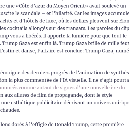
uire une «Côte d’azur du Moyen Orient» avait soulevé un
t suscite le scandale – et l’hilarité. Car les images accumul
achts et d’hôtels de luxe, où les dollars pleuvent sur Elo
 cocktails allongés sur des transats. Les paroles du cli
 vous a libérés. Il apporte la lumière pour que tout le
. Trump Gaza est enfin là. Trump Gaza brille de mille feu
 Festin et danse, l’affaire est conclue: Trump Gaza, num
 témoigne des derniers progrès de l’animation de synthè
on la plus commentée de l’IA visuelle. Il ne s’agit pourt
nnoncés comme autant de signes d’une nouvelle ère du
n aux allures de film de propagande, dont le style
e une esthétique publicitaire décrivant un univers oniriqu
 chaudes.
allons dorés à l’effigie de Donald Trump, cette première