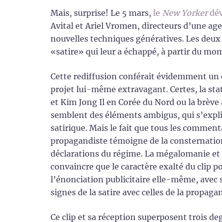
Mais, surprise! Le 5 mars,
le
New Yorker
dév
Avital et Ariel Vromen, directeurs d’une ag
nouvelles techniques génératives. Les deux
«satire» qui leur a échappé, à partir du mo
Cette rediffusion conférait évidemment un car
projet lui-même extravagant. Certes, la sta
et Kim Jong Il en Corée du Nord ou la brève
semblent des éléments ambigus, qui s’expl
satirique. Mais le fait que tous les commen
propagandiste témoigne de la consternation e
déclarations du régime. La mégalomanie et 
convaincre que le caractère exalté du clip po
l’énonciation publicitaire elle-même, avec se
signes de la satire avec celles de la propaga
Ce clip et sa réception superposent trois de