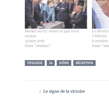
Merkel au G7: voyez ce que vous
Le détail 
voulez
l’édition
22 juin 2018
6 octobre
Dans "analyse"
Dans "an
DYSLEXIE
IA
ICÔNE
RÉCEPTION
Navigation
Le signe de la victoire
d’article