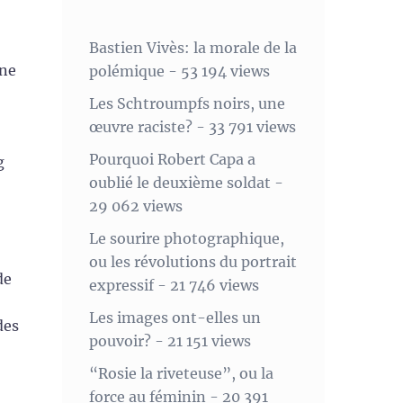
Bastien Vivès: la morale de la
une
polémique
- 53 194 views
Les Schtroumpfs noirs, une
œuvre raciste?
- 33 791 views
Pourquoi Robert Capa a
g
oublié le deuxième soldat
-
29 062 views
Le sourire photographique,
ou les révolutions du portrait
de
expressif
- 21 746 views
Les images ont-elles un
des
pouvoir?
- 21 151 views
“Rosie la riveteuse”, ou la
force au féminin
- 20 391