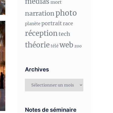
medias
mort
photo
narration
portrait
race
planète
réception
tech
théorie
web
télé
zoo
Archives
Archives
Notes de séminaire