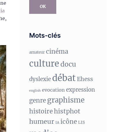
une
OK
ia
he,
Mots-clés
cinéma
amateur
culture
docu
débat
Ehess
dyslexie
expression
evocation
english
graphisme
genre
histphot
histoire
humeur
icône
LIS
IA