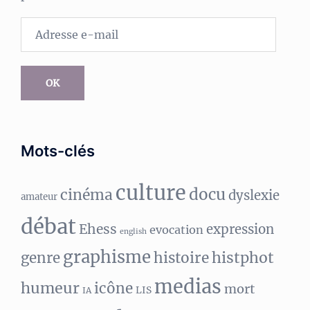
Adresse
e-
mail
OK
Mots-clés
culture
docu
cinéma
dyslexie
amateur
débat
Ehess
expression
evocation
english
graphisme
histphot
genre
histoire
medias
humeur
icône
mort
LIS
IA