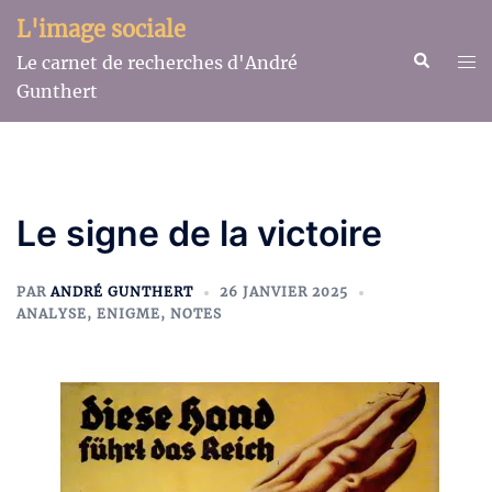
Aller
L'image sociale
au
Recherche
Ouv
Le carnet de recherches d'André
contenu
le
Gunthert
me
Le signe de la victoire
PAR
ANDRÉ GUNTHERT
26 JANVIER 2025
ANALYSE
,
ENIGME
,
NOTES