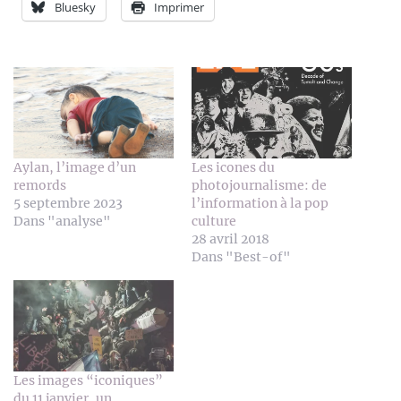
Bluesky
Imprimer
Aylan, l’image d’un
Les icones du
remords
photojournalisme: de
5 septembre 2023
l’information à la pop
Dans "analyse"
culture
28 avril 2018
Dans "Best-of"
Les images “iconiques”
du 11 janvier, un