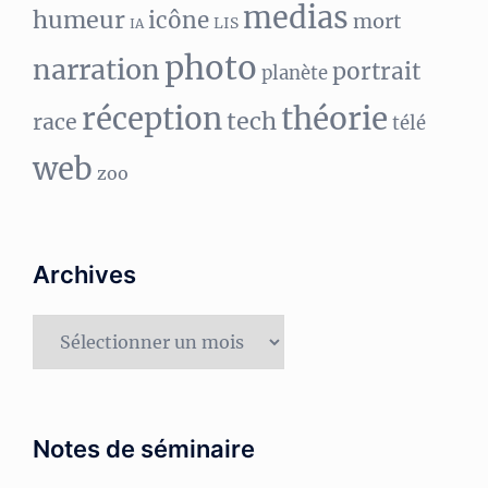
medias
humeur
icône
mort
LIS
IA
photo
narration
portrait
planète
réception
théorie
tech
race
télé
web
zoo
Archives
Archives
Notes de séminaire