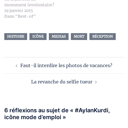
monument involontaire?
19 janvier 2015
Dans "Best-of"
HISTOIRE
ICÔNE
MEDIAS
MORT
RÉCEPTION
Navigation
Faut-il interdire les photos de vacances?
d’article
La revanche du selfie tueur
6 réflexions au sujet de «
#AylanKurdi,
icône mode d’emploi
»