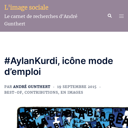
Aller
L'image sociale
au
Recherche
Ouv
Le carnet de recherches d'André
contenu
le
Gunthert
me
#AylanKurdi, icône mode
d’emploi
PAR
ANDRÉ GUNTHERT
19 SEPTEMBRE 2015
BEST-OF
,
CONTRIBUTIONS
,
EN IMAGES