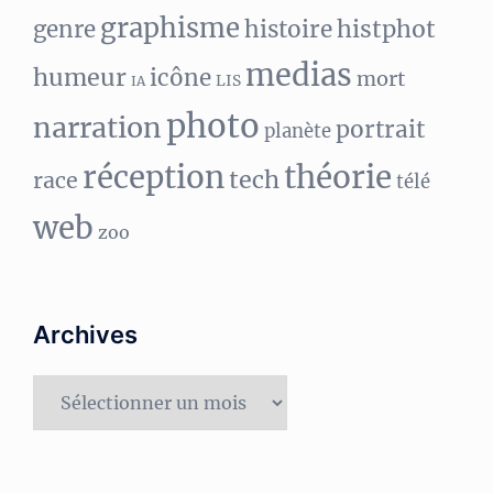
graphisme
histphot
genre
histoire
medias
humeur
icône
mort
LIS
IA
photo
narration
portrait
planète
réception
théorie
tech
race
télé
web
zoo
Archives
Archives