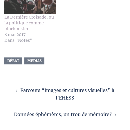
La Dernière Croisade, ou
la politique comme
blockbuster
8 mai 2017
Dans "Notes"
DÉBAT
MEDIAS
Navigation
Parcours “Images et cultures visuelles” à
d’article
l’EHESS
Données éphémères, un trou de mémoire?