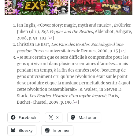
Ian Inglis, «Cover story: magic, myth and music»,
in
Olivier
Julien (dir.),
Sgt. Pepper and the Beatles
, Aldershot, Ashgate,
2008, p. 91-102.
[
↩
]
Christian Le Bart,
Les Fans des Beatles. Sociologie d’une
passion
, Presses universitaires de Rennes, 2000, p. 15.
[
↩
]
«Je suis certain que ce sera difficile à comprendre pour les
gens qui vivront dans plusieurs centaines d’années… mais
pendant un temps, à la fin des années 1960, beaucoup de
gens ont vraiment cru qu’une révolution était sur le point
de se produire et que la musique permettait de sentir à quoi
cette révolution ressemblerait», R. Walser, in Steven D.
Stark,
Les Beatles. Histoire d’un mythe incarné
, Paris,
Buchet-Chastel, 2005, p. 190.
[
↩
]
Facebook
X
Mastodon
Bluesky
Imprimer