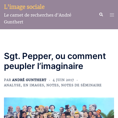
Aller
L'image sociale
au
Recherche
Ouv
Le carnet de recherches d'André
contenu
le
Gunthert
me
Sgt. Pepper, ou comment
peupler l’imaginaire
PAR
ANDRÉ GUNTHERT
4 JUIN 2017
ANALYSE
,
EN IMAGES
,
NOTES
,
NOTES DE SÉMINAIRE