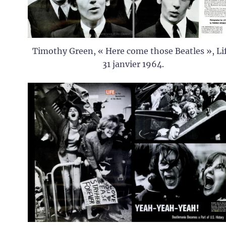
Timothy Green, « Here come those Beatles », Lif
31 janvier 1964.