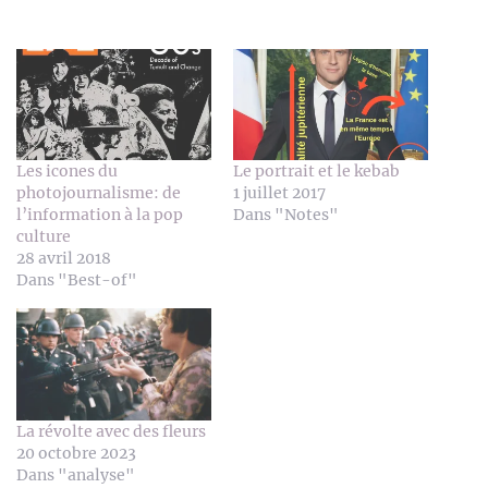
Les icones du
Le portrait et le kebab
photojournalisme: de
1 juillet 2017
l’information à la pop
Dans "Notes"
culture
28 avril 2018
Dans "Best-of"
La révolte avec des fleurs
20 octobre 2023
Dans "analyse"