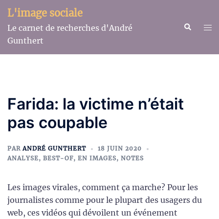
Aller
L'image sociale
au
Recherche
Ouv
Le carnet de recherches d'André
contenu
le
Gunthert
me
Farida: la victime n’était
pas coupable
PAR
ANDRÉ GUNTHERT
18 JUIN 2020
ANALYSE
,
BEST-OF
,
EN IMAGES
,
NOTES
Les images virales, comment ça marche? Pour les
journalistes comme pour le plupart des usagers du
web, ces vidéos qui dévoilent un événement