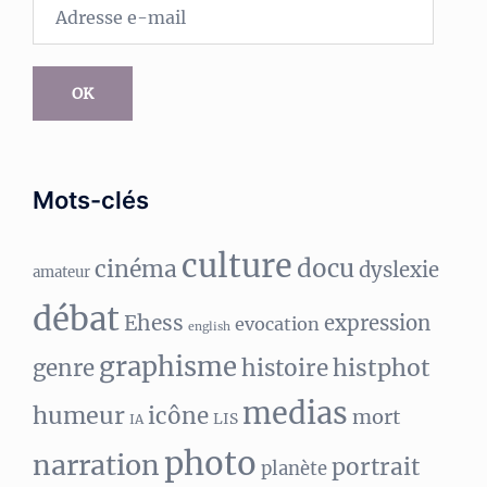
Adresse
e-
mail
OK
Mots-clés
culture
docu
cinéma
dyslexie
amateur
débat
Ehess
expression
evocation
english
graphisme
histphot
genre
histoire
medias
humeur
icône
mort
LIS
IA
photo
narration
portrait
planète