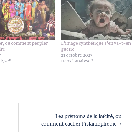
er, ou comment peupler
L’image synthétique s’en va-t-en
ire
guerre
7
21 octobre 2023
alyse"
Dans "analyse"
Les prénoms de la laïcité, ou
comment cacher l’islamophobie