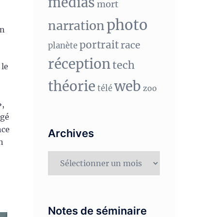
medias
mort
photo
narration
un
portrait
race
planète
réception
tech
 le
théorie
web
télé
zoo
»,
igé
nce
Archives
n
Archives
Notes de séminaire