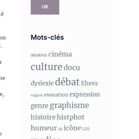
OK
té
Mots-clés
ion
x
.
cinéma
amateur
n
culture
docu
une
débat
Ehess
dyslexie
expression
e,
evocation
english
graphisme
genre
histphot
histoire
humeur
icône
LIS
IA
e