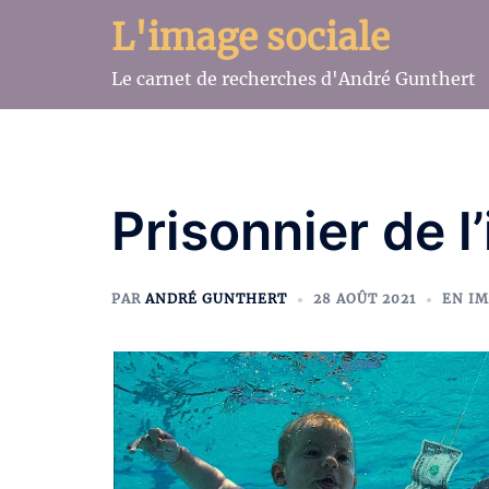
Aller
L'image sociale
au
contenu
Le carnet de recherches d'André Gunthert
Prisonnier de l
PAR
ANDRÉ GUNTHERT
28 AOÛT 2021
EN I