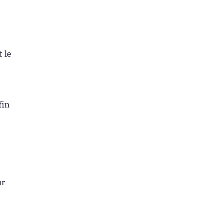
 le
fin
ur