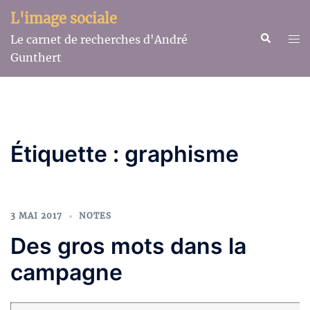
Aller
L'image sociale
au
Recherche
Ouv
Le carnet de recherches d'André
contenu
le
Gunthert
me
Étiquette :
graphisme
3 MAI 2017
NOTES
Des gros mots dans la
campagne