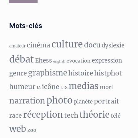
Mots-clés
culture
docu
cinéma
dyslexie
amateur
débat
Ehess
expression
evocation
english
graphisme
histphot
genre
histoire
medias
humeur
icône
mort
LIS
IA
photo
narration
portrait
planète
réception
théorie
tech
race
télé
web
zoo