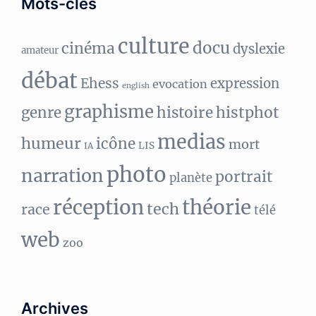
Mots-clés
culture
docu
cinéma
dyslexie
amateur
débat
Ehess
expression
evocation
english
graphisme
histphot
genre
histoire
medias
humeur
icône
mort
LIS
IA
photo
narration
portrait
planète
réception
théorie
tech
race
télé
web
zoo
Archives