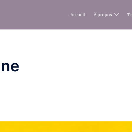
Accueil
À propos
T
ône