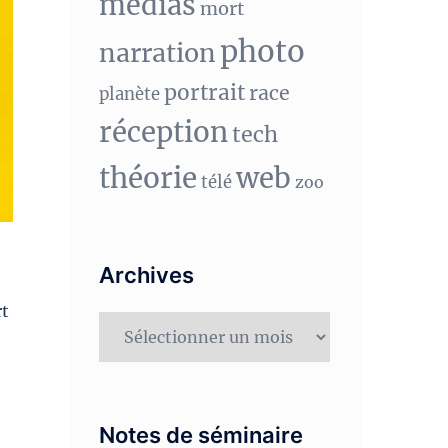
medias
mort
photo
narration
portrait
race
planète
réception
tech
théorie
web
télé
zoo
Archives
rt
Archives
Notes de séminaire