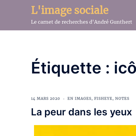
Aller
L'image sociale
au
contenu
Le carnet de recherches d'André Gunthert
Étiquette :
ic
14 MARS 2020
EN IMAGES
,
FISHEYE
,
NOTES
La peur dans les yeux