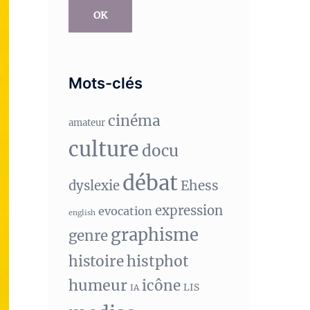
OK
Mots-clés
cinéma
amateur
culture
docu
débat
Ehess
dyslexie
expression
evocation
english
graphisme
genre
histphot
histoire
humeur
icône
LIS
IA