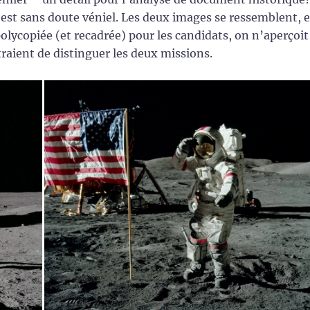
est sans doute véniel. Les deux images se ressemblent, e
 polycopiée (et recadrée) pour les candidats, on n’aperçoit
traient de distinguer les deux missions.