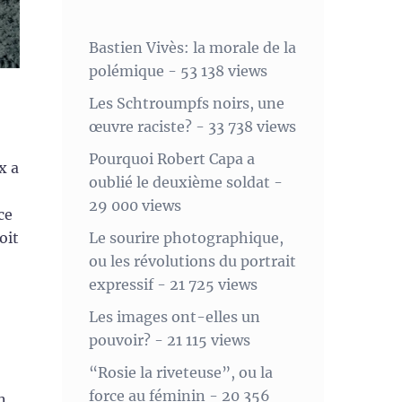
Bastien Vivès: la morale de la
polémique
- 53 138 views
Les Schtroumpfs noirs, une
œuvre raciste?
- 33 738 views
Pourquoi Robert Capa a
x a
oublié le deuxième soldat
-
29 000 views
ce
Le sourire photographique,
oit
ou les révolutions du portrait
expressif
- 21 725 views
Les images ont-elles un
pouvoir?
- 21 115 views
“Rosie la riveteuse”, ou la
force au féminin
- 20 356
n