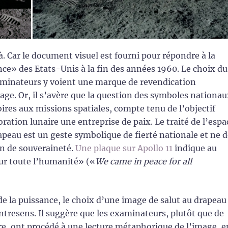
là. Car le document visuel est fourni pour répondre à la
nce» des Etats-Unis à la fin des années 1960. Le choix du
xaminateurs y voient une marque de revendication
age. Or, il s’avère que la question des symboles nationau
oires aux missions spatiales, compte tenu de l’objectif
ration lunaire une entreprise de paix. Le traité de l’espa
apeau est un geste symbolique de fierté nationale et ne d
n de souveraineté.
Une plaque sur Apollo 11
indique au
ur toute l’humanité» («
We came in peace for all
de la puissance, le choix d’une image de salut au drapeau
tresens. Il suggère que les examinateurs, plutôt que de
e, ont procédé à une lecture métaphorique de l’image, e