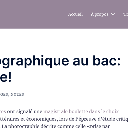
Accueil
À propos
T
ographique au bac:
e!
AGES
,
NOTES
tes
ont signalé une
magistrale boulette dans le choix
ttéraires et économiques, lors de l’épreuve d’étude criti
. La photographie décrite comme celle «prise par