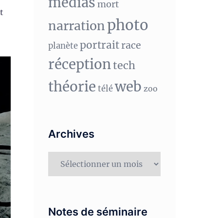
medias
mort
t
photo
narration
portrait
race
planète
réception
tech
théorie
web
télé
zoo
Archives
Archives
Notes de séminaire