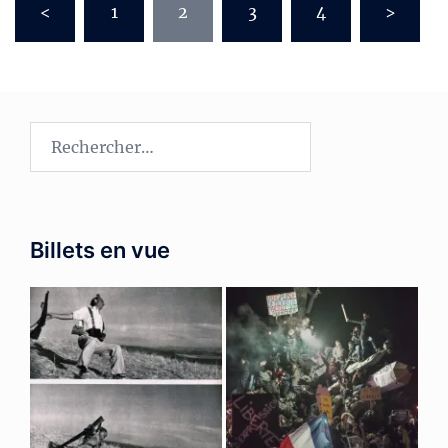
<
1
2
3
4
>
des
publications
Rechercher :
Billets en vue