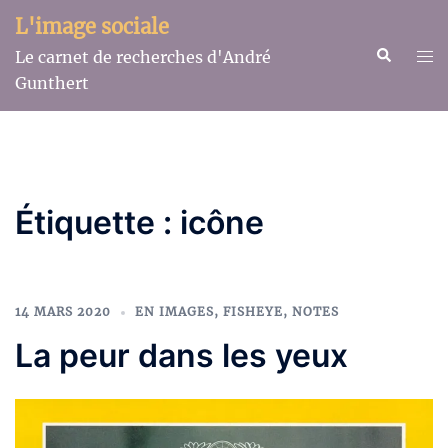
Aller
L'image sociale
au
Recherche
Ouv
Le carnet de recherches d'André
contenu
le
Gunthert
me
Étiquette :
icône
14 MARS 2020
EN IMAGES
,
FISHEYE
,
NOTES
La peur dans les yeux