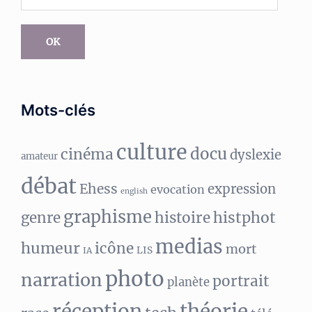
e-
mail
OK
Mots-clés
culture
docu
cinéma
dyslexie
amateur
débat
Ehess
expression
evocation
english
graphisme
histphot
genre
histoire
medias
humeur
icône
mort
LIS
IA
photo
narration
portrait
planète
réception
théorie